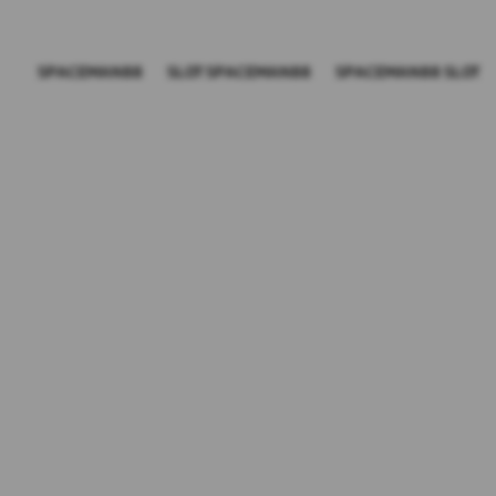
Skip
to
content
SPACEMAN88
SLOT SPACEMAN88
SPACEMAN88 SLOT