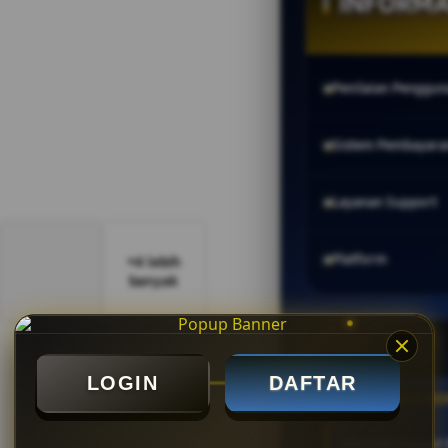
INFORMA
Penilaian Penggun
Sistem Pembayara
Layanan Support
Platform
+4 lebih
banyak
LOGIN
DAFTAR
BONUS NEW ME
Minimal Deposit