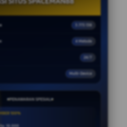
SI SITUS SPACEMAN88
a
3.773.138
n
4 Metode
24/7
Multi-Device
PENAWARAN SPESIAL
MBER 100%
 Rp. 10.000