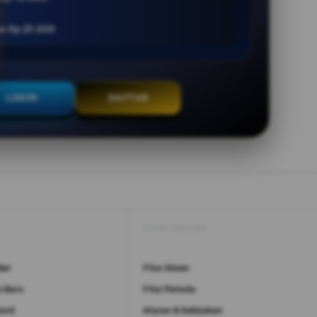
aw Rp 25.000
LOGIN
DAFTAR
Information
ber
Fitur Akses
n Baru
Fitur Pemula
ord
Aturan & Kebijakan