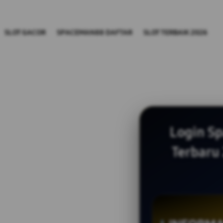
SLOT GACOR
SPACEMAN88 DAFTAR
SLOT TERBAIK 2026
Login Sp
Terbaru