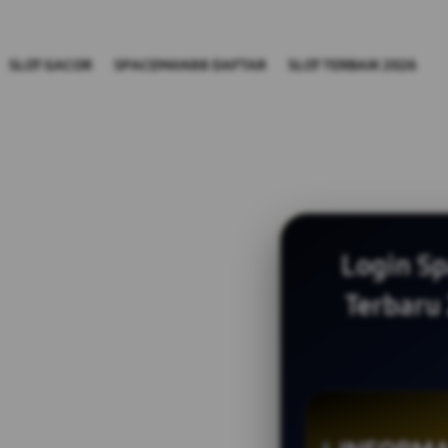
SLOT GACOR
SPACEMAN88 DAFTAR
SLOT TERBAIK 2026
Login Sp
Terbaru