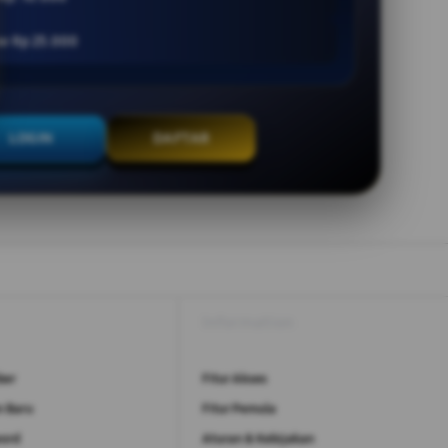
aw Rp 25.000
LOGIN
DAFTAR
Information
ber
Fitur Akses
n Baru
Fitur Pemula
ord
Aturan & Kebijakan