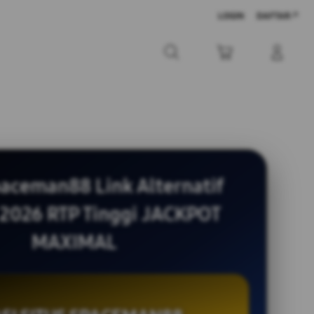
LOGIN
DAFTAR
Cari
Troli
Login/Sign-Up
Cari
aceman88 Link Alternatif
 2026 RTP Tinggi JACKPOT
MAXIMAL