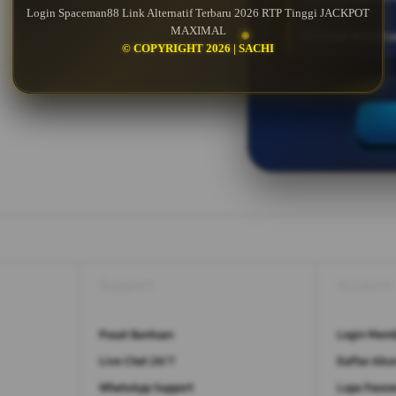
Login Spaceman88 Link Alternatif Terbaru 2026 RTP Tinggi JACKPOT
MAXIMAL
Minimal Withdr
© COPYRIGHT 2026 | SACHI
Support
Account
Pusat Bantuan
Login Mem
Live Chat 24/7
Daftar Aku
WhatsApp Support
Lupa Passw