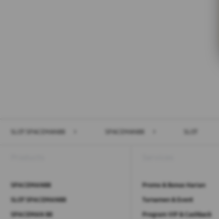
Layer Popup Close
SLOT SPACEMAN88
>
SPACEMAN88
>
SLOT
Footer Navigation
Products
Services
SPACEMAN88
Promo & Bonus Harian
SLOT SPACEMAN88
Turnamen & Event
SPACEMAN 88
Program VIP & Cashback