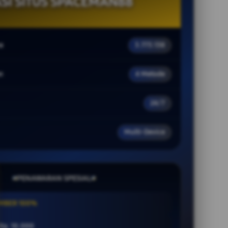
SI SITUS SPACEMAN88
a
3.773.138
n
4 Metode
24/7
Multi-Device
PENAWARAN SPESIAL
MBER 100%
 Rp. 10.000