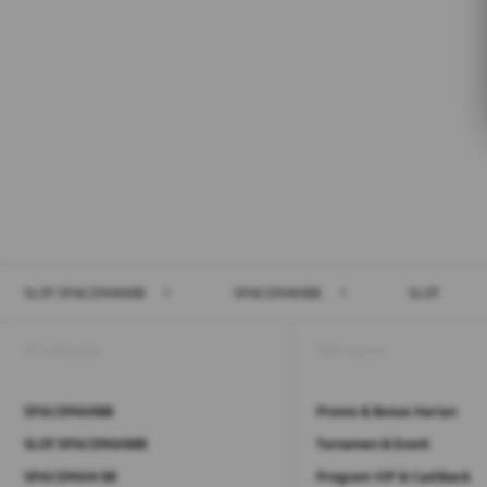
Layer Popup Close
SLOT SPACEMAN88
>
SPACEMAN88
>
SLOT
Footer Navigation
Products
Services
SPACEMAN88
Promo & Bonus Harian
SLOT SPACEMAN88
Turnamen & Event
SPACEMAN 88
Program VIP & Cashback