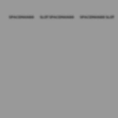
Skip
to
content
SPACEMAN88
SLOT SPACEMAN88
SPACEMAN88 SLOT