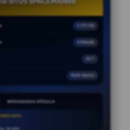
SI SITUS SPACEMAN88
a
3.773.138
n
4 Metode
24/7
Multi-Device
PENAWARAN SPESIAL
MBER 100%
 Rp. 10.000