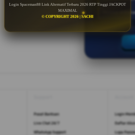
Login Spaceman88 Link Alternatif Terbaru 2026 RTP Tinggi JACKPOT
MAXIMAL
Minimal Withdr
© COPYRIGHT 2026 | SACHI
Support
Account
Pusat Bantuan
Login Mem
Live Chat 24/7
Daftar Aku
WhatsApp Support
Lupa Passw