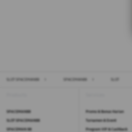
Layer Popup Close
SLOT SPACEMAN88
>
SPACEMAN88
>
SLOT
Footer Navigation
Products
Services
SPACEMAN88
Promo & Bonus Harian
SLOT SPACEMAN88
Turnamen & Event
SPACEMAN 88
Program VIP & Cashback