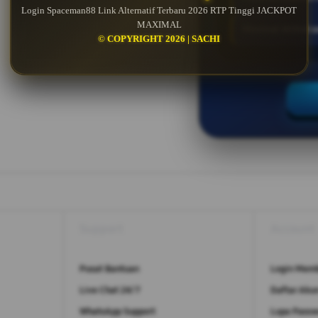
Login Spaceman88 Link Alternatif Terbaru 2026 RTP Tinggi JACKPOT
MAXIMAL
Minimal Withdr
© COPYRIGHT 2026 | SACHI
Support
Account
Pusat Bantuan
Login Mem
Live Chat 24/7
Daftar Aku
WhatsApp Support
Lupa Passw