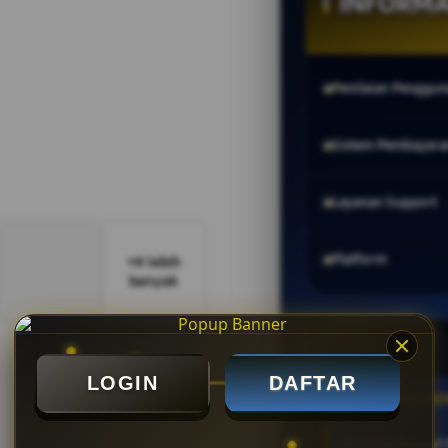
INFORMA
Penilaian Penggun
Sistem Pembayara
Layanan Support
Platform
+4 lebih
banyak
LOGIN
DAFTAR
BONUS NEW ME
Minimal Deposit